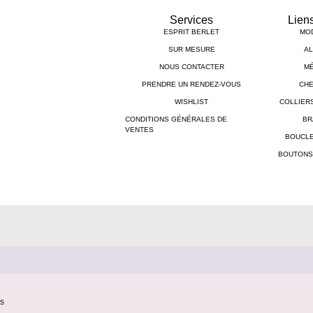
Services
Lien
ESPRIT BERLET
MO
SUR MESURE
AL
NOUS CONTACTER
MÉ
PRENDRE UN RENDEZ-VOUS
CHE
WISHLIST
COLLIER
CONDITIONS GÉNÉRALES DE
BR
VENTES
BOUCLE
BOUTONS
s