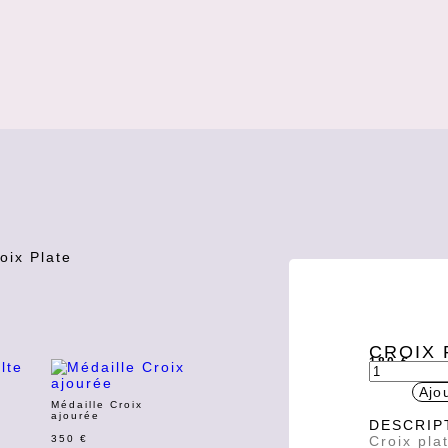
oix Plate
CROIX 
180
€
Ajo
Médaille Croix
ajourée
DESCRIP
Croix pla
350
€