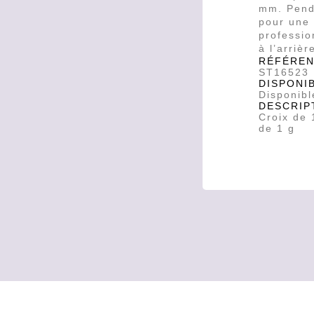
mm. Pende
pour une
professio
à l’arrièr
RÉFÉRE
ST16523
DISPONIB
Disponibl
DESCRIP
Croix de
de 1 g