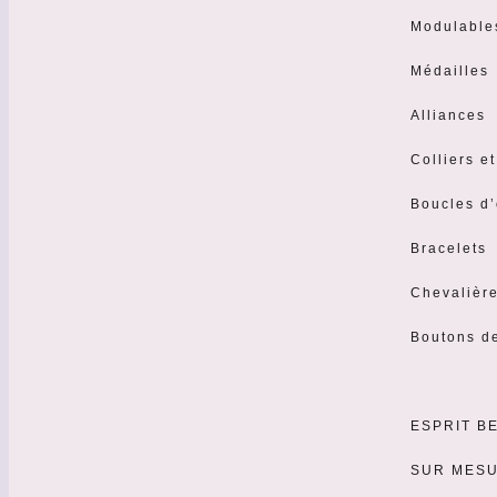
Modulable
Médailles
Alliances
Colliers e
Boucles d’
Bracelets
Chevalièr
Boutons d
ESPRIT B
SUR MES