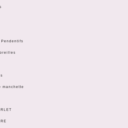
s
t Pendentifs
oreilles
es
e manchette
ERLET
URE