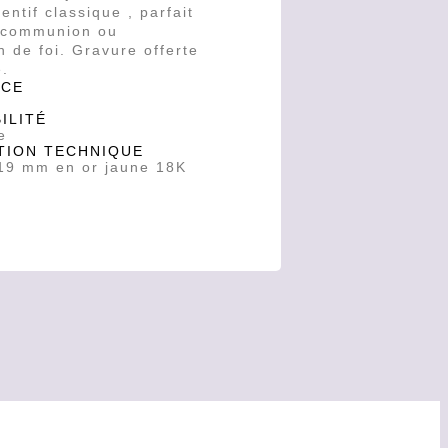
ntif classique , parfait
 communion ou
n de foi. Gravure offerte
e.
NCE
ILITÉ
e
TION TECHNIQUE
 19 mm en or jaune 18K