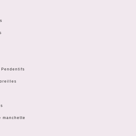
s
s
t Pendentifs
oreilles
es
e manchette