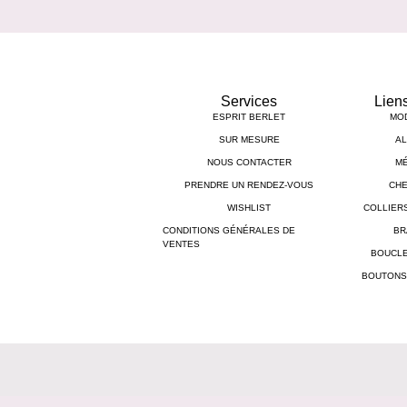
Services
Lien
ESPRIT BERLET
MO
SUR MESURE
AL
NOUS CONTACTER
MÉ
PRENDRE UN RENDEZ-VOUS
CHE
WISHLIST
COLLIER
CONDITIONS GÉNÉRALES DE
BR
VENTES
BOUCLE
BOUTONS