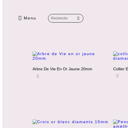
Menu
Arbre De Vie En Or Jaune 20mm
Collier
310
€
Lire La Suite
Ajouter Au Panier