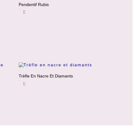
Pendentif Rubis
2200
€
Ajouter Au Panier
Trèfle En Nacre Et Diamants
1100
€
Ajouter Au Panier