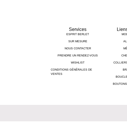
Services
Lien
ESPRIT BERLET
MO
SUR MESURE
AL
NOUS CONTACTER
MÉ
PRENDRE UN RENDEZ-VOUS
CHE
WISHLIST
COLLIER
CONDITIONS GÉNÉRALES DE
BR
VENTES
BOUCLE
BOUTONS