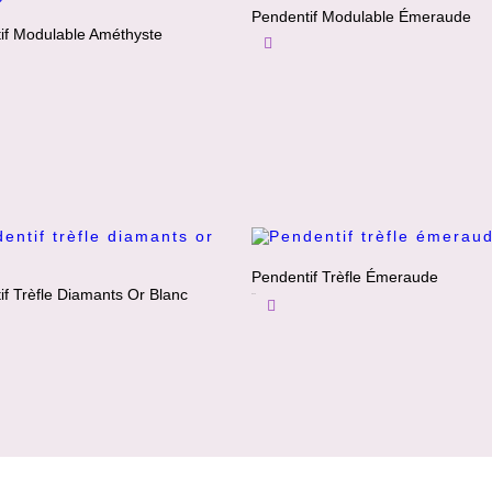
Pendentif Modulable Émeraude
if Modulable Améthyste
Lire La Suite
Pendentif Trèfle Émeraude
if Trèfle Diamants Or Blanc
850
€
Ajouter Au Panier