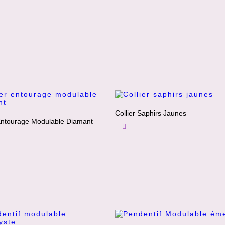
Collier Saphirs Jaunes
 Entourage Modulable Diamant
1800
€
Ajouter Au Panier