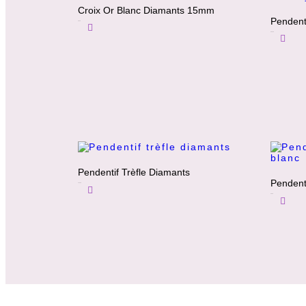
Croix Or Blanc Diamants 15mm
Pendent
650
€
Ajouter Au Panier
3500
€
Ajouter Au Panier
Pendentif Trèfle Diamants
Pendent
1200
€
Ajouter Au Panier
650
€
Ajouter Au Panier