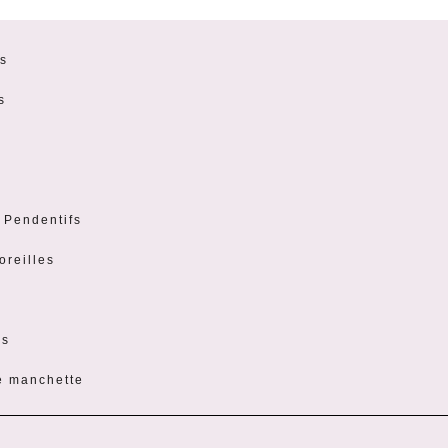
s
s
t Pendentifs
oreilles
es
e manchette