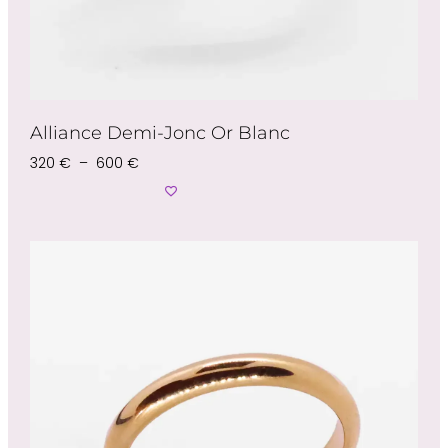
Alliance Demi-Jonc Or Blanc
320
€
–
600
€
Choix Des Options