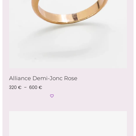
Alliance Demi-Jonc Rose
320
€
–
600
€
Choix Des Options