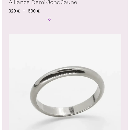
Alliance Demi-Jonc Jaune
320
€
–
600
€
Choix Des Options